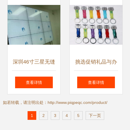
要点
深圳46寸三星无缝
挑选促销礼品与办
拼接大屏工厂直销
公用品全攻略 厂家
查看详情
查看详情
诚信政府信赖之选
批发价格与多项选
如若转载，请注明出处：http://www.piqpeqc.com/product/
择一文读懂
1
2
3
4
5
下一页