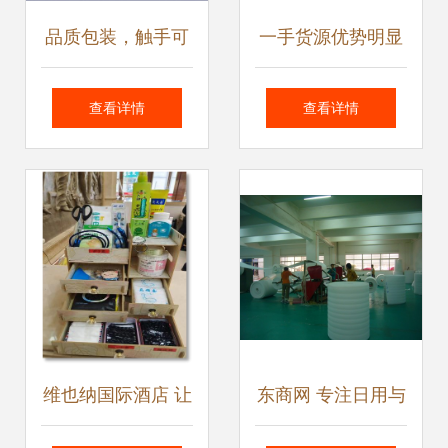
品质包装，触手可
一手货源优势明显
及——余姚市宇华
云南白药厂家直销
查看详情
查看详情
日用品厂销售部业
助力劳保日用品市
务概览
场升级
维也纳国际酒店 让
东商网 专注日用与