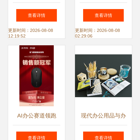
活 XX文具店盛大
办理指南 流程详解
查看详情
查看详情
开业，一站式购齐
与经营范围书写技
更新时间：2026-08-08
更新时间：2026-08-08
12:19:52
02:29:06
您的日常所需！
巧（以日用品与办
公用品销售为例）
AI办公赛道领跑
现代办公用品与办
618，讯飞战报揭
公室日用品 SU模
查看详情
查看详情